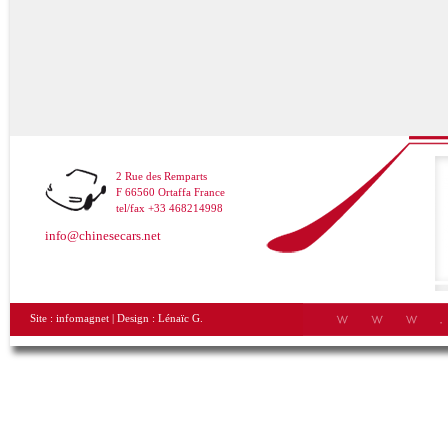
2 Rue des Remparts
F 66560 Ortaffa France
tel/fax +33 468214998
info@chinesecars.net
Site :
infomagnet
| Design :
Lénaïc G.