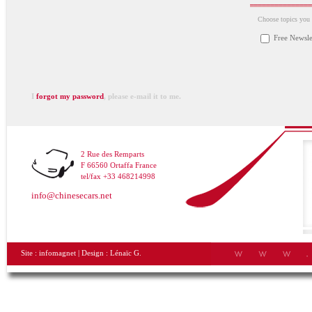
Choose topics you a
Free Newsle
I
forgot my password
, please e-mail it to me.
2 Rue des Remparts
F 66560 Ortaffa France
tel/fax +33 468214998
info@chinesecars.net
Site :
infomagnet
| Design :
Lénaïc G.