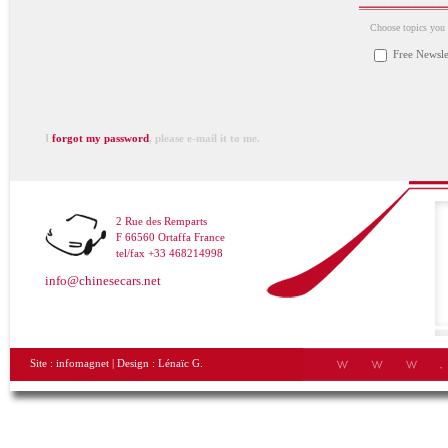
Choose topics you a
Free Newsle
I
forgot my password
, please e-mail it to me.
2 Rue des Remparts
F 66560 Ortaffa France
tel/fax +33 468214998
info@chinesecars.net
Site :
infomagnet
| Design :
Lénaïc G.