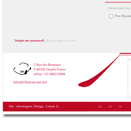
Choose topics you a
Free Newsle
I
forgot my password
, please e-mail it to me.
2 Rue des Remparts
F 66560 Ortaffa France
tel/fax +33 468214998
info@chinesecars.net
Site :
infomagnet
| Design :
Lénaïc G.