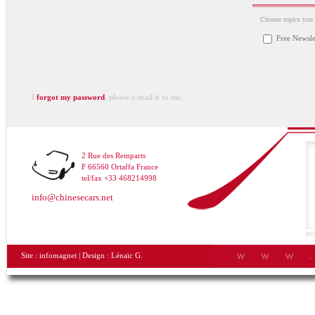
Choose topics you a
Free Newsle
I
forgot my password
, please e-mail it to me.
2 Rue des Remparts
F 66560 Ortaffa France
tel/fax +33 468214998
info@chinesecars.net
Site :
infomagnet
| Design :
Lénaïc G.