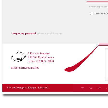
Choose topics you a
Free Newsle
I
forgot my password
, please e-mail it to me.
2 Rue des Remparts
F 66560 Ortaffa France
tel/fax +33 468214998
info@chinesecars.net
Site :
infomagnet
| Design :
Lénaïc G.