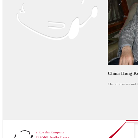
China Hong Ko
Club of owners and f
2 Rue des Remparts
F 66560 Ortaffa France