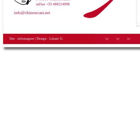
tel/fax +33 468214998
info@chinesecars.net
Site :
infomagnet
| Design :
Lénaïc G.