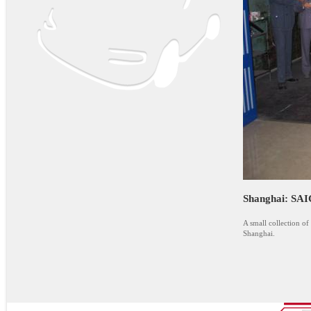
Shanghai: S
A small collection o
Shanghai.