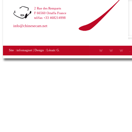
2 Rue des Remparts
F 66560 Ortaffa France
tel/fax +33 468214998
info@chinesecars.net
Site :
infomagnet
| Design :
Lénaïc G.