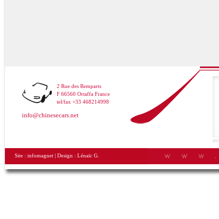
2 Rue des Remparts
F 66560 Ortaffa France
tel/fax +33 468214998
info@chinesecars.net
Site :
infomagnet
| Design :
Lénaïc G.